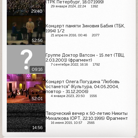
(ТРК Петербург, 18.07.1999)
29 января 2024, 22:24
1392
29:40
Концерт памяти Зиновия Бабия (ТБК,
1994) 1/2
21 апреля 2016, 00:46
2077
52:56
Группе Доктор Ватсон - 15 лет (ТВЦ,
2.03.2001) (фрагмент)
7 сентября 2022, 16:16
1792
09:16
Концерт Олега Погудина "Любовь
останется" (Культура, 04.05.2004,
повтор - 31.12.2006)
4 января 2023, 20:50
1556
52:01
Творческий вечер к 50-летию Никиты
Михалкова (ОРТ, 22.10.1995) Фрагмент
16 июня 2015, 10:57
2565
14:56