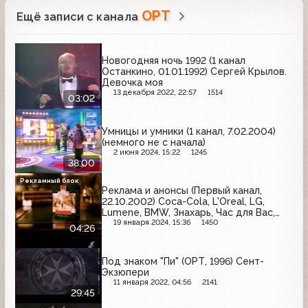
ОРТ
Ещё записи с канала
Новогодняя ночь 1992 (1 канал
Останкино, 01.01.1992) Сергей Крылов.
Девочка моя
13 декабря 2022, 22:57
1514
03:02
Умницы и умники (1 канал, 7.02.2004)
(немного не с начала)
2 июня 2024, 15:22
1245
38:00
Рекламный блок
Реклама и анонсы (Первый канал,
22.10.2002) Coca-Cola, L'Oreal, LG,
Lumene, BMW, Знахарь, Час для Вас,
Моя семья, Ahmad Tea, Vichy, Золотой
19 января 2024, 15:36
1450
04:26
ключ, Pepsi
Под знаком "Пи" (ОРТ, 1996) Сент-
Экзюпери
11 января 2022, 04:56
2141
29:45