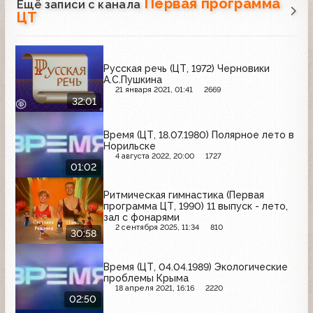
Первая программа
Ещё записи с канала
ЦТ
Русская речь (ЦТ, 1972) Черновики
А.С.Пушкина
21 января 2021, 01:41
2669
32:01
Время (ЦТ, 18.07.1980) Полярное лето в
Норильске
4 августа 2022, 20:00
1727
01:02
Ритмическая гимнастика (Первая
программа ЦТ, 1990) 11 выпуск - лето,
зал с фонарями
2 сентября 2025, 11:34
810
30:58
Время (ЦТ, 04.04.1989) Экологические
проблемы Крыма
18 апреля 2021, 16:16
2220
02:50