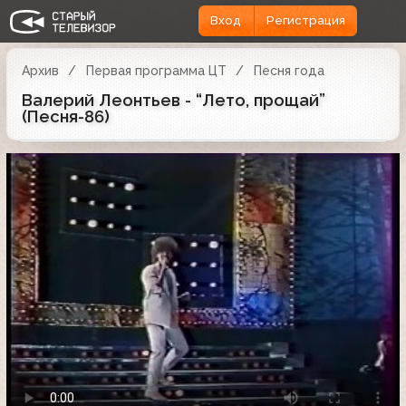
Вход
Регистрация
Архив
Первая программа ЦТ
Песня года
Валерий Леонтьев - “Лето, прощай”
(Песня-86)