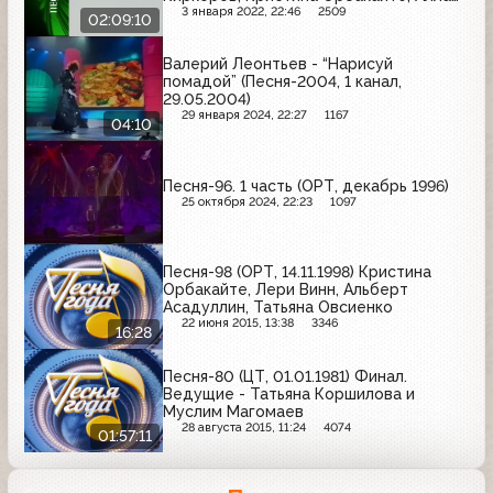
Пугачева, "Сябры" и др.
3 января 2022, 22:46
2509
02:09:10
Валерий Леонтьев - “Нарисуй
помадой” (Песня-2004, 1 канал,
29.05.2004)
29 января 2024, 22:27
1167
04:10
Песня-96. 1 часть (ОРТ, декабрь 1996)
25 октября 2024, 22:23
1097
Песня-98 (ОРТ, 14.11.1998) Кристина
Орбакайте, Лери Винн, Альберт
Асадуллин, Татьяна Овсиенко
22 июня 2015, 13:38
3346
16:28
Песня-80 (ЦТ, 01.01.1981) Финал.
Ведущие - Татьяна Коршилова и
Муслим Магомаев
28 августа 2015, 11:24
4074
01:57:11