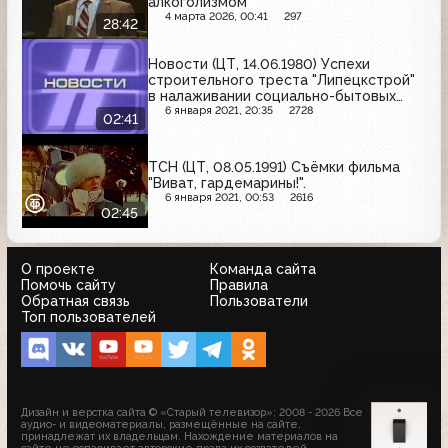
алкоголизмом
4 марта 2026, 00:41
297
28:42
Новости (ЦТ, 14.06.1980) Успехи
строительного треста "Липецкстрой"
в налаживании социально-бытовых
условий для своих работников
6 января 2021, 20:35
2728
02:41
ТСН (ЦТ, 08.05.1991) Съёмки фильма
"Виват, гардемарины!".
6 января 2021, 00:53
2616
02:45
О проекте
Команда сайта
Помочь сайту
Правила
Обратная связь
Пользователи
Топ пользователей
Дизайн и верстка сайта © «Старый телевизор»; 2008 - 2026 Все
аудио- и видеоматериалы, размещённые на сайте,
принадлежат их владельцам. Нахождение материалов на
сайте не оспаривает авторские права их создателей.