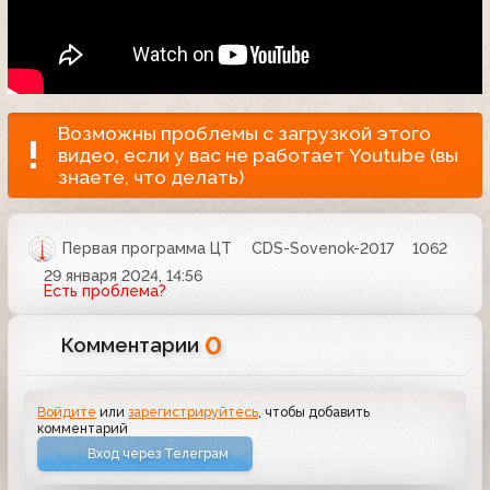
Возможны проблемы с загрузкой этого
видео, если у вас не работает Youtube (вы
знаете, что делать)
Первая программа ЦТ
CDS-Sovenok-2017
1062
29 января 2024, 14:56
Есть проблема?
0
Комментарии
Войдите
или
зарегистрируйтесь
, чтобы добавить
комментарий
Вход через Телеграм