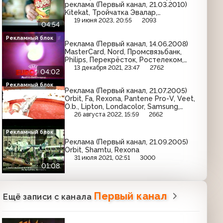
реклама (Первый канал, 21.03.2010)
Kitekat, Тройчатка Эвалар,
McDonald's, Чудо, Фосфалюгель,
19 июня 2023, 20:55
2093
04:54
Estee Lauder, Да!, Санорин, Скит,
Красная линия, Дюфалак, L'Oreal
Рекламный блок
Реклама (Первый канал, 14.06.2008)
MasterCard, Nord, Промсвязьбанк,
Philips, Перекрёсток, Ростелеком,
МИЦ, Mitsubishi, Sealex, Eclipse, Epson,
13 декабря 2021, 23:47
2762
04:02
Советский спорт, Akai, Роснефть
Рекламный блок
Реклама (Первый канал, 21.07.2005)
Orbit, Fa, Rexona, Pantene Pro-V, Veet,
O.b., Lipton, Londacolor, Samsung,
Timotei, Dirol, Camay, Dove
26 августа 2022, 15:59
2662
Рекламный блок
Реклама (Первый канал, 21.09.2005)
Orbit, Shamtu, Rexona
31 июля 2021, 02:51
3000
01:08
Первый канал
Ещё записи с канала