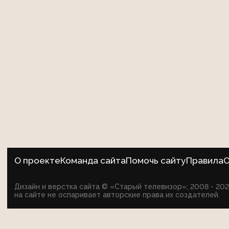
О проекте
Команда сайта
Помочь сайту
Правила
О
Дизайн и верстка сайта © «Старый телевизор»; 2008 - 2
на сайте не оспаривает авторские права их создателей.