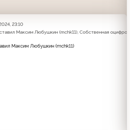
2024, 23:10
ставил Максим Любушкин (mchk11), Собственная оцифров
тавил Максим Любушкин (mchk11)