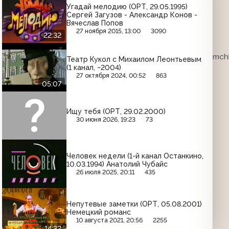
Угадай мелодию (ОРТ, 29.05.1995)
Сергей Загузов - Александр Конов -
Вячеслав Попов
27 ноября 2015, 13:00
3090
22:32
ка. VHSRip. Кассету предоставил Максим Любушкин (mchk
Театр Кукол с Михаилом Леонтьевым
(1 канал, ~2004)
27 октября 2024, 00:52
863
05:07
Ищу тебя (ОРТ, 29.02.2000)
30 июня 2026, 19:23
73
Человек недели (1-й канал Останкино,
10.03.1994) Анатолий Чубайс
26 июля 2025, 20:11
435
Непутевые заметки (ОРТ, 05.08.2001)
Немецкий романс
10 августа 2021, 20:56
2255
14:32