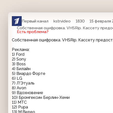
Первый канал
kstrvideo
1830
15 февраля 
Собственная оцифровка. VHSRip. Кассету предо
Есть проблема?
Собственная оцифровка. VHSRip. Кассету предос
Реклама:
1) Ford
2) Sony
3) Boss
4) Билайн
5) Виардо Форте
6) LG
7) Л'Этуаль
8) Avon
9) Вдохновение
10) Бромгексин Берлин-Хеми
11) МТС
12) Pupa
13) М.Видео