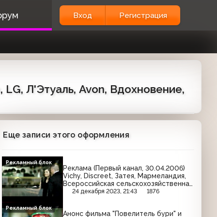
орум
Вход
Регистрация
, LG, Л'Этуаль, Avon, Вдохновение,
Еще записи этого оформления
Рекламный блок
Реклама (Первый канал, 30.04.2006)
Vichy, Discreet, Затея, Мармеландия,
Всероссийская сельскохозяйственная
перепись, Ростелеком, Vici,
24 декабря 2023, 21:43
1876
Head&Shoulders, Mr.Ricco, Clin, Злато,
Pampers
Рекламный блок
Анонс фильма "Повелитель бури" и