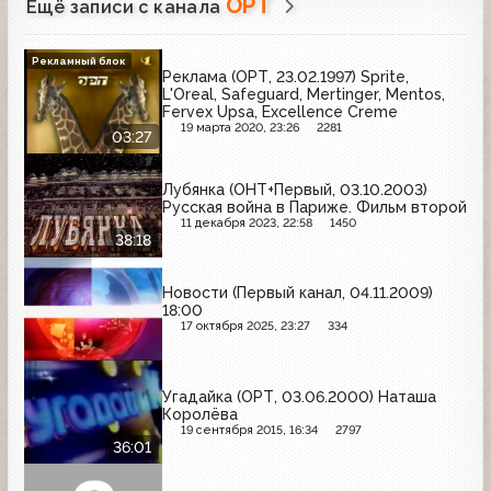
ОРТ
Ещё записи с канала
Рекламный блок
Реклама (ОРТ, 23.02.1997) Sprite,
L'Oreal, Safeguard, Mertinger, Mentos,
Fervex Upsa, Excellence Creme
19 марта 2020, 23:26
2281
03:27
Лубянка (ОНТ+Первый, 03.10.2003)
Русская война в Париже. Фильм второй
11 декабря 2023, 22:58
1450
38:18
Новости (Первый канал, 04.11.2009)
18:00
17 октября 2025, 23:27
334
Угадайка (ОРТ, 03.06.2000) Наташа
Королёва
19 сентября 2015, 16:34
2797
36:01