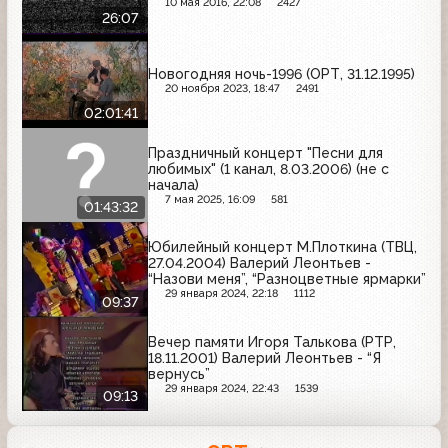
10 мая 2016, 22:08
2427
26:07
Новогодняя ночь-1996 (ОРТ, 31.12.1995)
20 ноября 2023, 18:47
2491
02:01:41
Праздничный концерт "Песни для
любимых" (1 канал, 8.03.2006) (не с
начала)
7 мая 2025, 16:09
581
01:43:32
Юбилейный концерт М.Плоткина (ТВЦ,
27.04.2004) Валерий Леонтьев -
“Назови меня”, “Разноцветные ярмарки”
29 января 2024, 22:18
1112
09:37
Вечер памяти Игоря Талькова (РТР,
18.11.2001) Валерий Леонтьев - “Я
вернусь”
29 января 2024, 22:43
1539
09:13