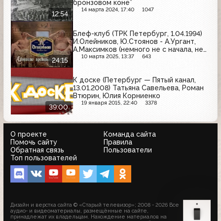
бронзовом коне”
14 марта 2024, 17:40
1047
12:54
Блеф-клуб (ТРК Петербург, 1.04.1994)
И.Олейников, Ю.Стоянов - А.Ургант,
А.Максимков (немного не с начала, не
до конца)
10 марта 2025, 13:37
643
24:15
К доске (Петербург — Пятый канал,
13.01.2008) Татьяна Савельева, Роман
Втюрин, Юлия Корниенко
19 января 2015, 22:40
3378
39:00
О проекте
Команда сайта
Помочь сайту
Правила
Обратная связь
Пользователи
Топ пользователей
Дизайн и верстка сайта © «Старый телевизор»; 2008 - 2026 Все
аудио- и видеоматериалы, размещённые на сайте,
принадлежат их владельцам. Нахождение материалов на