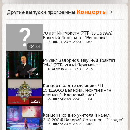
Концерты
Другие выпуски программы
70 лет Интуристу (РТР, 13.06.1999)
Валерий Леонтьев - “Виновник”
29 января 2024, 22:33
1348
04:34
Михаил Задорнов. Научный трактат
"Мы" (РТР, 2002) Фрагмент
10 августа 2020, 18:14
2325
15:41
Концерт ко дню милиции (РТР,
10.11.2001) Валерий Леонтьев - “Я
вернусь”, “Кленовый лист”
29 января 2024, 22:41
1384
13:21
Концерт ко дню учителя (1 канал,
3.10.2004) Валерий Леонтьев - “Ягодка”
29 января 2024, 22:22
1312