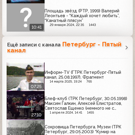
Площадь звёзд (РТР, 1999) Валерий
Леонтьев - “Каждый хочет любить”,
“Канатный плясун”
29 января 2024, 22:35
1443
10:41
Петербург - Пятый
Ещё записи с канала
канал
Информ-TV (ГТРК Петербург-Пятый
канал, 25.08.1997), Фрагмент
14 марта 2025, 19:24
765
07:25
Блеф-клуб (ТРК Петербург, 30.05.1998)
Максим Галкин, Алексей Елистратов,
Святослав Ещенко (немного не с
начала)
1 апреля 2024, 14:41
1455
27:10
Сокровища Петербурга. Музеи (ТРК
Петербург, 29.05.2003) “Кумир на