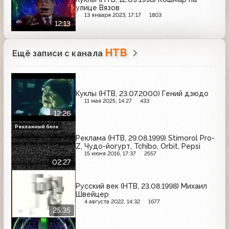
улице Вязов
13 января 2023, 17:17
1803
12:13
НТВ
Ещё записи с канала
Куклы (НТВ, 23.07.2000) Гений дзюдо
11 мая 2025, 14:27
433
12:26
Рекламный блок
Реклама (НТВ, 29.08.1999) Stimorol Pro-
Z, Чудо-йогурт, Tchibo, Orbit, Pepsi
15 июня 2016, 17:37
2557
02:27
Русский век (НТВ, 23.08.1998) Михаил
Швейцер
4 августа 2022, 14:32
1677
25:35