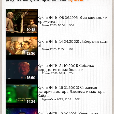
Куклы (НТВ, 08.06.1996) В заповедных и
дремучих…
8 мая 2025, 10:02
509
10:18
Куклы (НТВ, 14.04.2002) Либерализация
Ы
8 мая 2025, 11:24
569
12:36
Куклы (НТВ, 21.10.2001) Собачье
сердце: история болезни
11 мая 2025, 16:11
701
15:59
Куклы (НТВ, 16.01.2000) Странная
история доктора Джекила и мистера
Хайда
9 декабря 2022, 21:18
1691
14:34
Куклы (НТВ, 12.09.1998) Кошмар на