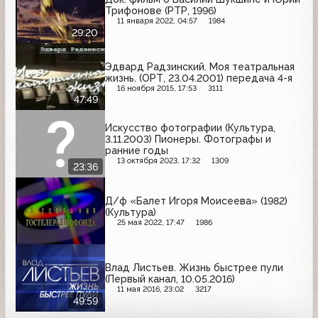
Трифонове (РТР, 1996)
11 января 2022, 04:57
1984
29:20
Эдвард Радзинский. Моя театральная
жизнь. (ОРТ, 23.04.2001) передача 4-я
16 ноября 2015, 17:53
3111
47:49
Искусство фотографии (Культура,
3.11.2003) Пионеры. Фотографы и
ранние годы
13 октября 2023, 17:32
1309
23:36
Д/ф «Балет Игоря Моисеева» (1982)
(Культура)
25 мая 2022, 17:47
1986
Влад Листьев. Жизнь быстрее пули
(Первый канал, 10.05.2016)
11 мая 2016, 23:02
3217
49:59