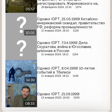
регистрировать Жириновского на
выборах
29 февраля 2024, 12:41
1374
05:57
Однако (ОРТ, 25.05.1999) Китайско-
американский скандал, правительство
РФ, реформа промышленности
11 января 2024, 18:10
1129
10:01
Однако (ОРТ, 7.04.1999) Дело
Скуратова, война в Югославии,
шпионаж в России
11 января 2024, 18:11
1154
Однако (ОРТ, 8.04.1999) 10-летие
событий в Тбилиси
11 января 2024, 18:12
1146
14:39
Однако (ОРТ, 21.09.1999)
13 января 2023, 16:50
1530
08:33