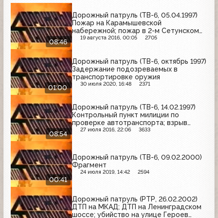
Дорожный патруль (ТВ-6, 05.04.1997)
Пожар на Карамышевской
набережной; пожар в 2-м Сетунском
проезде; задержание подозреваемых
19 августа 2016, 00:05
2705
08:46
в мошенничестве
Дорожный патруль (ТВ-6, октябрь 1997)
Задержание подозреваемых в
транспортировке оружия
30 июля 2020, 16:48
2371
01:00
Дорожный патруль (ТВ-6, 14.02.1997)
Контрольный пункт милиции по
проверке автотранспорта; взрыв
машины в Солнечногорске; убийство
27 июля 2016, 22:06
3633
08:54
на Чонгарском бульваре
Дорожный патруль (ТВ-6, 09.02.2000)
Фрагмент
24 июля 2019, 14:42
2594
00:41
Дорожный патруль (РТР, 26.02.2002)
ДТП на МКАД; ДТП на Ленинградском
шоссе; убийство на улице Героев