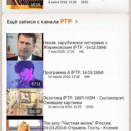
Панфиловцев
8 июня 2016, 13:29
2543
16:55
РТР
Ещё записи с канала
Неизв. зарубежное интервью с
Жириновским (РТР, ~14.12.1994)
7 мая 2025, 17:01
441
Программа А (РТР, 14.05.1994)
10 марта 2025, 13:38
696
57:11
Экзотика (РТР, 199?) НОМ - Скотинорэп;
Ожившие картинки
12 августа 2015, 21:29
2760
05:38
Ток-шоу "Частная жизнь" (Россия,
24.03.2004) Отрывок. Гость - Ксения