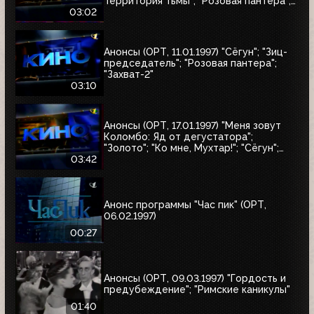
Территория тьмы"; "Розовая пантера";
"Сёгун"
03:02
Анонсы (ОРТ, 11.01.1997) "Сёгун"; "Зиц-
председатель"; "Розовая пантера";
"Захват-2"
03:10
Анонсы (ОРТ, 17.01.1997) "Меня зовут
Коломбо: Яд от дегустатора";
"Золото"; "Ко мне, Мухтар!"; "Сёгун";
"Полтергейст"
03:42
Анонс программы "Час пик" (ОРТ,
06.02.1997)
00:27
Анонсы (ОРТ, 09.03.1997) "Гордость и
предубеждение"; "Римские каникулы"
01:40