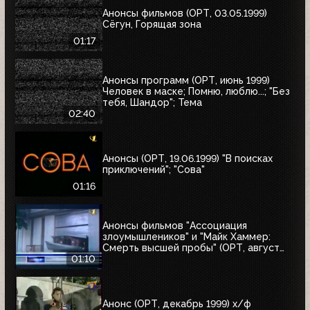
Анонсы фильмов (ОРТ, 03.05.1999)
Сёгун, Горящая зона
01:17
Анонсы программ (ОРТ, июнь 1999)
Человек в маске; Помню, люблю...; "Без
тебя, Шандор"; Тема
02:40
Анонсы (ОРТ, 19.06.1999) "В поисках
приключений"; "Сова"
01:16
Анонсы фильмов "Ассоциация
злоумышлеников" и "Майк Хаммер:
Смерть высшей пробы" (ОРТ, август
1999)
01:10
Анонс (ОРТ, декабрь 1999) х/ф