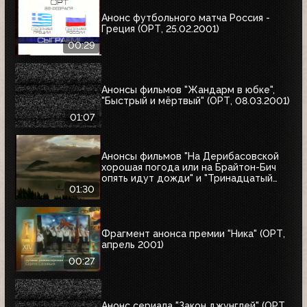
Анонс футбольного матча Россия -
Греция (ОРТ, 25.02.2001)
00:29
Анонсы фильмов "Жандарм в юбке",
"Быстрый и мёртвый" (ОРТ, 08.03.2001)
01:07
Анонсы фильмов "На Дерибасовской
хорошая погода или на Брайтон-Бич
опять идут дожди" и "Тринадцатый
воин" (ОРТ, 18.03.2001)
01:30
Фрагмент анонса премии "Ника" (ОРТ,
апрель 2001)
00:27
Анонс сериала "Закон джунглей" (ОРТ,