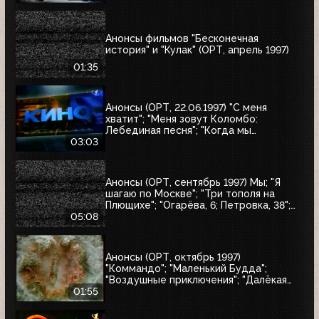
Анонсы фильмов "Бесконечная
история" и "Кулак" (ОРТ, апрель 1997)
01:35
Анонсы (ОРТ, 22.06.1997) "С меня
хватит"; "Меня зовут Коломбо:
Лебединая песня"; "Когда мы
встретимся вновь"; "Воры в законе"
03:03
Анонсы (ОРТ, сентябрь 1997) Мы; "Я
шагаю по Москве"; "Три тополя на
Плющихе"; "Огарёва, 6; Петровка, 38";
"Покровские ворота"; "Московские
05:08
каникулы"; "Дом на Трубной"
Анонсы (ОРТ, октябрь 1997)
"Коммандо"; "Маленький Будда";
"Воздушные приключения"; "Далёкая
страна"; "Одиссея"; "Чужие"; "Берегись
01:55
автомобиля"