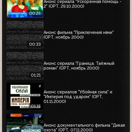
Анонс сериала "Ускоренная помощь -
2" (ОРТ, 29.10.2000)
00:25
Анонс фильма "Приключения няни"
(ОРТ, ноябрь 2000)
00:33
Анонс сериала "Граница. Таёжный
роман" (ОРТ, ноябрь 2000)
01:21
Анонс сериалов "Убойная сила" и
"Империя под ударом" (ОРТ,
01.11.2000)
01:15
Анонс документального фильма "Дикая
охота" (ОРТ, 07.11.2000)