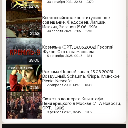
30 декабря 2021, 22:53
2372
52:08
Всероссийское конституционное
совещание. Федосеев, Лапшин,
Илюхин, Зюганов (5.06.1993)
30 апреля 2024, 15:05
1246
21:52
Кремль-9 (ОРТ, 14.05.2002) Георгий
Жуков. Охота на маршала
5 сентября 2025, 00:17
384
39:05
Рекламный блок
Реклама (Первый канал, 15.03.2003)
Воздушный, Schauma, Wispa, Клинское,
Picnic, Nescafe
22 апреля 2023, 14:43
1833
01:59
Сюжет о концерте Кшиштофа
Пендерецкого в Москве (ИТА Новости,
ОРТ, ~1996)
3 февраля 2022, 02:45
1935