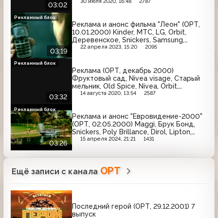
30 июля 2020, 16:48
2787
03:02
Рекламный блок
Реклама и анонс фильма "Леон" (ОРТ,
10.01.2000) Kinder, МТС, LG, Orbit,
Деревенское, Snickers, Samsung,
Внешэкономбанк
22 апреля 2023, 15:20
2095
03:19
Рекламный блок
Реклама (ОРТ, декабрь 2000)
Фруктовый сад, Nivea visage, Старый
мельник, Old Spice, Nivea, Orbit,
Panasonic, Secret
14 августа 2020, 13:54
2587
03:32
Рекламный блок
Реклама и анонс "Евровидение-2000"
(ОРТ, 02.05.2000) Maggi, Брук Бонд,
Snickers, Poly Brillance, Dirol, Lipton,
Sunsilk
15 апреля 2024, 21:21
1431
03:26
ОРТ
Ещё записи с канала
Последний герой (ОРТ, 29.12.2001) 7
выпуск