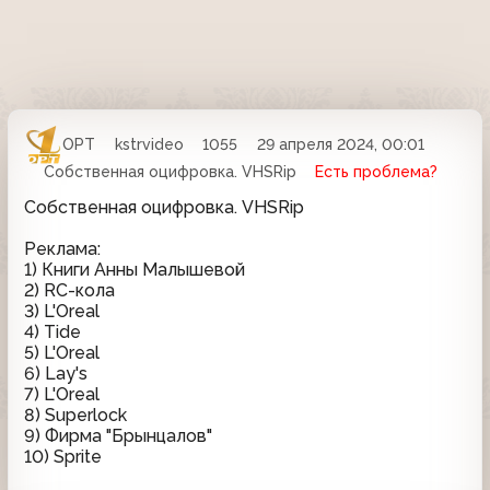
ОРТ
kstrvideo
1055
29 апреля 2024, 00:01
Собственная оцифровка. VHSRip
Есть проблема?
Собственная оцифровка. VHSRip
Реклама:
1) Книги Анны Малышевой
2) RC-кола
3) L'Oreal
4) Tide
5) L'Oreal
6) Lay's
7) L'Oreal
8) Superlock
9) Фирма "Брынцалов"
10) Sprite