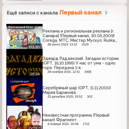
Первый канал
Ещё записи с канала
Рекламный блок
Реклама и региональная реклама [г.
Самара] (Первый канал, 30.05.2009)
Corega, МТС, Мистер Мускул, Ruska,
Чёрная карта, Волга-Флот-Тур,
28 июля 2023, 13:52
2129
03:10
Зинерит, Принцесса Нури, Карусель,
Доширак, Love Cyprus, Aqua Minerale
Эдвард Радзинский. Загадки истории.
(ОРТ, 16.10.1995) У нас от ума - одно
горе. Передача 1-я.
28 ноября 2015, 12:51
3496
38:34
Серебряный шар (ОРТ, 11.11.2000)
Мария Баранова
22 декабря 2025, 19:52
302
Неизвестная программа (Первый
канал) Фрагмент
8 января 2021, 16:08
1712
00:47