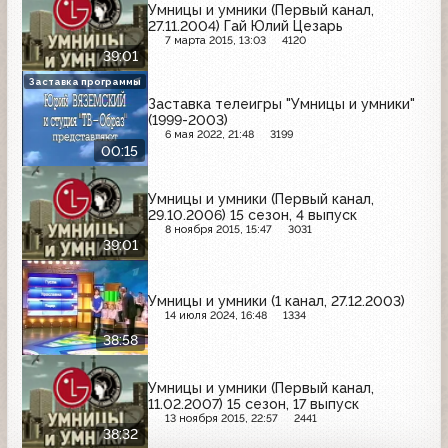
Умницы и умники (Первый канал,
27.11.2004) Гай Юлий Цезарь
7 марта 2015, 13:03
4120
39:01
Заставка программы
Заставка телеигры "Умницы и умники"
(1999-2003)
6 мая 2022, 21:48
3199
00:15
Умницы и умники (Первый канал,
29.10.2006) 15 сезон, 4 выпуск
8 ноября 2015, 15:47
3031
39:01
Умницы и умники (1 канал, 27.12.2003)
14 июля 2024, 16:48
1334
38:58
Умницы и умники (Первый канал,
11.02.2007) 15 сезон, 17 выпуск
13 ноября 2015, 22:57
2441
38:32