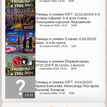
15 марта 2015, 13:43
3025
58:21
Умницы и умники (ОРТ, 13.02.2000) 4-й
четвертьфинал. 6-й агон (тема -
Помощники королей Людовиков)
30 апреля 2024, 13:47
1249
24:02
Умницы и умники (1 канал, 6.08.2005)
Шанс. 4-я встреча
30 апреля 2024, 13:33
1215
39:02
Умницы и умники (Первый канал,
07.10.2007) 16 сезон, 1 выпуск
9 декабря 2015, 23:01
2678
38:54
Умницы и умники (ОРТ, 9.04.2000)
Ирина Елисеева, Александр Плугарёв,
Василий Эсманов
14 марта 2024, 17:40
1783
23:33