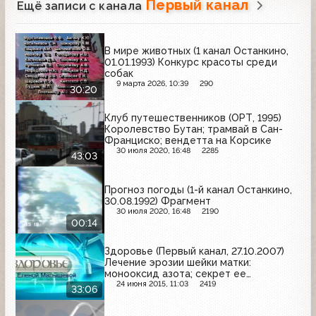
Первый канал
Ещё записи с канала
В мире животных (1 канал Останкино,
01.01.1993) Конкурс красоты среди
собак
9 марта 2026, 10:39
290
30:20
Клуб путешественников (ОРТ, 1995)
Королевство Бутан; трамвай в Сан-
Франциско; вендетта на Корсике
30 июля 2020, 16:48
2285
43:03
Прогноз погоды (1-й канал Останкино,
30.08.1992) Фрагмент
30 июля 2020, 16:48
2190
00:14
Здоровье (Первый канал, 27.10.2007)
Лечение эрозии шейки матки:
монооксид азота; секрет ее
молодости
24 июня 2015, 11:03
2419
33:06