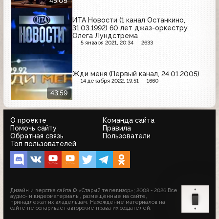
45:05
ИТА Новости (1 канал Останкино,
31.03.1992) 60 лет джаз-оркестру
Олега Лундстрема
5 января 2021, 20:34
2633
Жди меня (Первый канал, 24.01.2005)
14 декабря 2022, 19:51
1660
43:59
О проекте
Команда сайта
Помочь сайту
Правила
Обратная связь
Пользователи
Топ пользователей
Дизайн и верстка сайта © «Старый телевизор»; 2008 - 2026 Все
аудио- и видеоматериалы, размещённые на сайте,
принадлежат их владельцам. Нахождение материалов на
сайте не оспаривает авторские права их создателей.