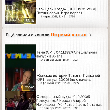
Что? Где? Когда? (ОРТ, 19.05.2001)
Летняя серия. Игра первая
4 марта 2021, 21:45
2736
53:18
Первый канал
Ещё записи с канала
Тема (ОРТ, 04.11.1997) Специальный
выпуск в Анапе
17 октября 2025, 18:37
393
Женские истории Татьяны Пушкиной
(ОРТ, август 2000) (не с начала)
3 февраля 2022, 02:59
2477
09:42
Федеральный судья (9.12.2005)
Подсудимый Красин Андрей
Николаевич. Убийство (часть 1 статья
105 УК РФ)
15 октября 2025, 20:57
292