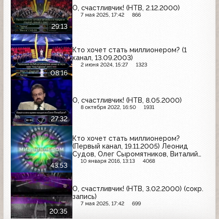
О, счастливчик! (НТВ, 2.12.2000)
7 мая 2025, 17:42
866
29:13
Кто хочет стать миллионером? (1
канал, 13.09.2003)
2 июня 2024, 15:27
1323
08:16
О, счастливчик! (НТВ, 8.05.2000)
8 октября 2022, 16:50
1931
27:32
Кто хочет стать миллионером?
(Первый канал, 19.11.2005) Леонид
Судов, Олег Сыромятников, Виталий
Ермолаев, Дмитрий Поветкин
10 января 2016, 13:13
4068
43:53
О, счастливчик! (НТВ, 3.02.2000) (сокр.
запись)
7 мая 2025, 17:42
699
20:35