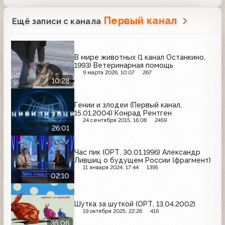
Первый канал
Ещё записи с канала
В мире животных (1 канал Останкино,
1993) Ветеринарная помощь
9 марта 2026, 10:07
267
10:28
Гении и злодеи (Первый канал,
15.01.2004) Конрад Рентген
24 сентября 2015, 16:08
2459
26:01
Час пик (ОРТ, 30.01.1996) Александр
Лившиц о будущем России (фрагмент)
11 января 2024, 17:44
1395
02:10
Шутка за шуткой (ОРТ, 13.04.2002)
19 октября 2025, 22:26
416
35:06