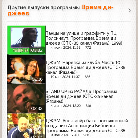
Время ди-
Другие выпуски программы
джеев
Танцы на улице и граффити у ТЦ
Полсинаут. Программа Время ди
джеев (СТС-35 канал (Рязань); 1999)
4 июня 2024, 11:58
772
03:32
ДЖЭМ. Нарезка из клуба. Часть 10.
Программа Время ди джеев (СТС-35
канал (Рязань))
19 мая 2024, 14:37
886
02:16
STAND UP из РАЙАДа. Программа
Время ди джеев (СТС-35 канал
(Рязань))
4 июня 2024, 12:22
818
02:33
ДЖЭМ. Анечкаэйр батл, посвященный
созданию Ассоциации Бибоинга.
Программа Время ди джеев (СТС-35
канал (Рязань))
9 мая 2024, 17:40
968
04:10