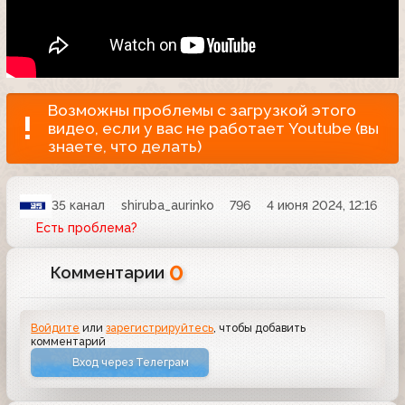
Возможны проблемы с загрузкой этого
видео, если у вас не работает Youtube (вы
знаете, что делать)
35 канал
shiruba_aurinko
796
4 июня 2024, 12:16
Есть проблема?
0
Комментарии
Войдите
или
зарегистрируйтесь
, чтобы добавить
комментарий
Вход через Телеграм