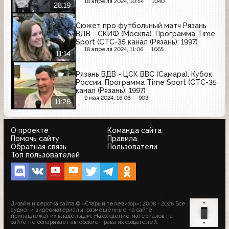
(СТС-35 канал (Рязань); 1996)
18 апреля 2024, 10:54
1040
28:19
Сюжет про футбольный матч Рязань
ВДВ - СКИФ (Москва). Программа Time
Sport (СТС-35 канал (Рязань); 1997)
18 апреля 2024, 11:06
1065
11:14
Рязань ВДВ - ЦСК ВВС (Самара). Кубок
России. Программа Time Sport (СТС-35
канал (Рязань); 1997)
9 мая 2024, 16:06
903
11:26
О проекте
Команда сайта
Помочь сайту
Правила
Обратная связь
Пользователи
Топ пользователей
Дизайн и верстка сайта © «Старый телевизор»; 2008 - 2026 Все
аудио- и видеоматериалы, размещённые на сайте,
принадлежат их владельцам. Нахождение материалов на
сайте не оспаривает авторские права их создателей.