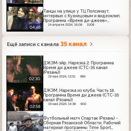
Танцы на улице у ТЦ Полсинаут,
интервью с Кузнецовым и видеоклип.
Программа «Время ди-джеев»
(СТС-35 канал (Рязань); 1999)
14 апреля 2024, 16:08
1008
04:46
35 канал
Ещё записи с канала
ДЖЭМ-эйр. Нарезка 2. Программа
Время ди джеев (СТС-35 канал
(Рязань))
19 мая 2024, 13:51
966
02:30
ДЖЭМ. Нарезка из клуба. Часть 18.
Программа Время ди джеев (СТС-35
канал (Рязань))
19 мая 2024, 14:38
900
02:58
Футбольный матч Спартак (Рязань) -
Сборная Рязанской Области. Рабочий
материал программы Time Sport