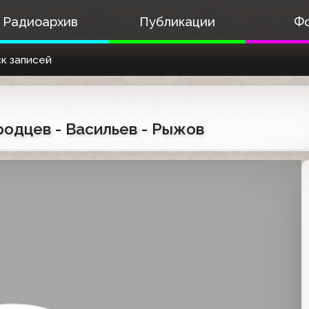
Радиоархив
Публикации
Ф
к записей
родцев - Васильев - Рыжов