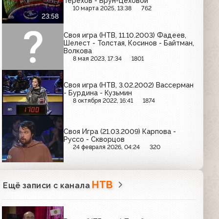
Терехов - Брун-Цеховой
10 марта 2025, 13:38
762
23:58
Своя игра (НТВ, 11.10.2003) Фадеев,
Шелест - Толстая, Косинов - Байтман,
Волкова
8 мая 2023, 17:34
1801
Своя игра (НТВ, 3.02.2002) Вассерман
- Бурдина - Кузьмин
8 октября 2022, 16:41
1874
Своя Игра (21.03.2009) Карпова -
Руссо - Скворцов
24 февраля 2026, 04:24
320
НТВ
Ещё записи с канала