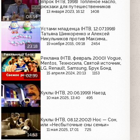
Впрок (НТВ, 1998) Топлёное масло,
рюкзаки для путешественников
13 января 2023, 16:12
1408
08:54
Устами младенца (НТВ, 12.07.1998)
Татьяна Шинкоренко и Алексей
Никульников против Максима
Каталова и Валерии Шишкиной
19 ноября 2015, 09:18
2454
23:18
Рекламный блок
Реклама (НТВ, февраль 2000) Vogue,
Mentos, Техносила, Святой источник,
LG, Renault, Samsung, Брук Бонд
15 апреля 2024, 20:13
1153
02:39
Куклы (НТВ, 20.06.1999) Наезд
10 мая 2025, 13:40
495
Куклы (НТВ, 08.12.2002) Нос — Сон,
или «Несбыточные сны семьи»
11 мая 2025, 17:01
725
14:53