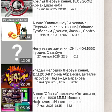
Крылья (Первый канал, 15.03.2005)
Командиры неба
19 июля 2025, 20:10
477
Рекламный блок
Анонс "Оливье-шоу" и реклама
(Первый канал, 16.01.2009) Oriflame,
Турбослим Дренаж, Фаза-2, Control,
ВТБ24, Охота, Vanish, Alka-Seltzer,
10 июня 2023, 20:06
1709
05:14
Gillette, Calgonit, Coldrex, Cillit Bang
Непутёвые заметки (ОРТ, 4.04.1999)
Турция. Стамбул
27 января 2025, 22:14
619
12:09
Угадай мелодию (Первый канал,
11.11.2004) Ирина Абрамова, Виталий
Гарбузов, Надежда Баранова
1 ноября 2016, 17:17
2632
22:08
Рекламный блок
Анонс 'Оба-на', реклама (Останкино,
октябрь 1993) МММ-Инвест,
НефтьАлмазИнвест, ткани и
гобелены, Smirnoff, Вега-С, West,
7 мая 2025, 18:15
552
05:05
Floryn