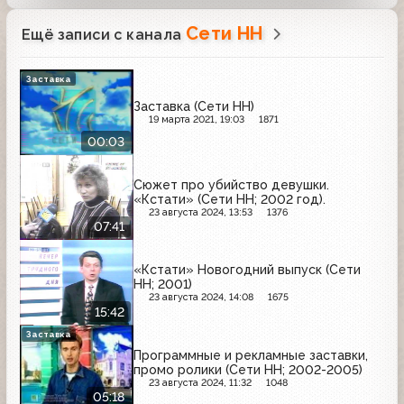
Сети НН
Ещё записи с канала
Заставка
Заставка (Сети НН)
19 марта 2021, 19:03
1871
00:03
Сюжет про убийство девушки.
«Кстати» (Сети НН; 2002 год).
23 августа 2024, 13:53
1376
07:41
«Кстати» Новогодний выпуск (Сети
НН; 2001)
23 августа 2024, 14:08
1675
15:42
Заставка
Программные и рекламные заставки,
промо ролики (Сети НН; 2002-2005)
23 августа 2024, 11:32
1048
05:18