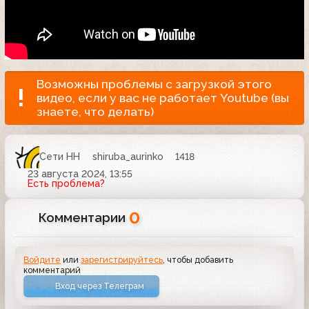
Возможны проблемы с загрузкой этого
видео, если у вас не работает Youtube (вы
знаете, что делать)
Сети НН
shiruba_aurinko
1418
23 августа 2024, 13:55
Есть проблема?
0
Комментарии
Войдите
или
зарегистрируйтесь
, чтобы добавить
комментарий
Вход через Телеграм