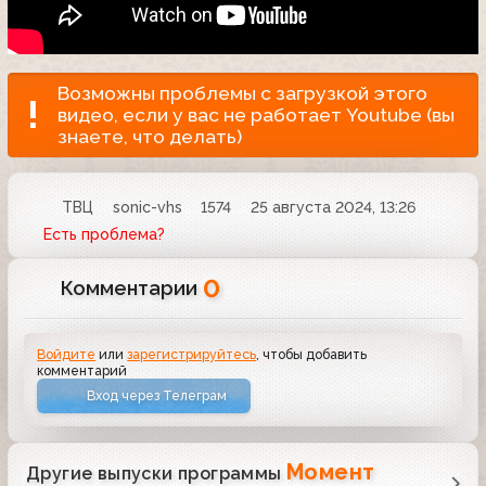
Возможны проблемы с загрузкой этого
видео, если у вас не работает Youtube (вы
знаете, что делать)
ТВЦ
sonic-vhs
1574
25 августа 2024, 13:26
Есть проблема?
0
Комментарии
Войдите
или
зарегистрируйтесь
, чтобы добавить
комментарий
Вход через Телеграм
Момент
Другие выпуски программы