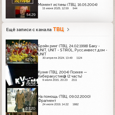
Момент истины (ТВЦ, 16.05.2004)
15 июня 2025, 12:59
544
54:29
ТВЦ
Ещё записи с канала
Брэйн ринг (ТВЦ, 24.02.1998) Баку -
UNIT, UNIT - STIROL, Русс.инвест.дом -
UNIT
30 апреля 2024, 13:49
1124
52:00
Кухня (ТВЦ, 2004) Психея —
Киберакустик@ (2 часть)
9 июля 2015, 20:23
2111
06:26
На помощь (ТВЦ, 09.02.2000)
Фрагмент
24 июля 2019, 14:22
1882
07:20