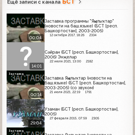
БСТ
Ещё записи с канала
Заставка программы "Яңылыҡтар"
(новости на баш.языке) (БСТ [респ.
Башкортостан], 2003-2005)
12 октября 2017, 18:26
2334
00:04
Сәйран (БСТ [респ. Башкортостан],
2006) Энҗеләр
22 июля 2021, 13:00
2182
14:01
Заставка
Заставка Яңылыҡтар (новости на
баш.языке) (БСТ [респ. Башкортостан],
2003-2005) (со звуком)
21 июля 2021, 22:19
1791
00:14
Узаман (БСТ [респ. Башкортостан],
2005)
27 февраля 2015, 07:59
2305
29:04
Заставка