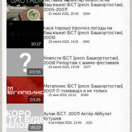
Заставка Яңылыҡтар (новости на
баш.языке) (БСТ [респ. Башкортостан],
2005-2007)
21 июля 2021, 21:42
2159
Һауа торошо (прогноз погоды на
баш.языке) (БСТ [респ. Башкортостан],
2005)
22 июля 2021, 14:21
2561
10:17
Новости (БСТ [респ. Башкортостан],
2008) Репортаж с аниме-фестиваля
22 июля 2021, 13:09
2277
00:56
Мегаполис (БСТ [респ. Башкортостан],
2007) О тхэквандо и не только
21 мая 2015, 10:12
2060
03:25
Аулак (БСТ, 2007) Актёр Айбулат
Кутушев
6 октября 2021, 13:46
2311
39:22