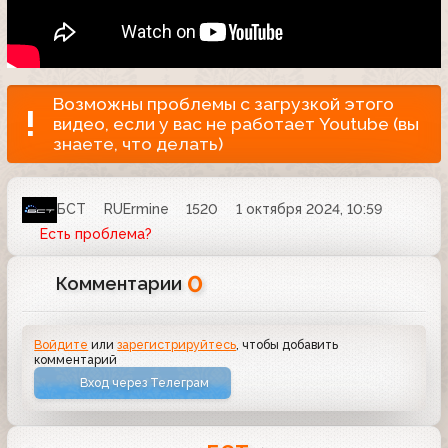
Возможны проблемы с загрузкой этого
видео, если у вас не работает Youtube (вы
знаете, что делать)
БСТ
RUErmine
1520
1 октября 2024, 10:59
Есть проблема?
0
Комментарии
Войдите
или
зарегистрируйтесь
, чтобы добавить
комментарий
Вход через Телеграм