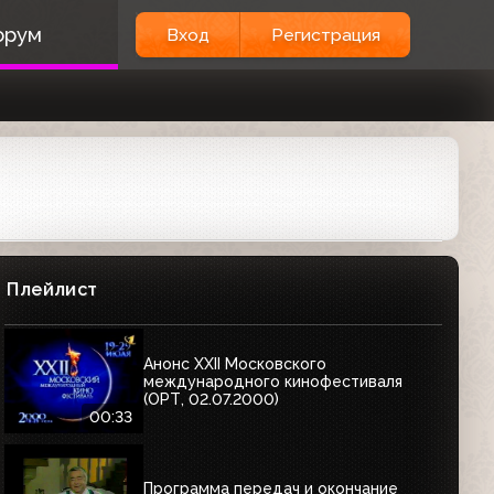
орум
Вход
Регистрация
Плейлист
Анонс XXII Московского
международного кинофестиваля
(ОРТ, 02.07.2000)
00:33
Программа передач и окончание