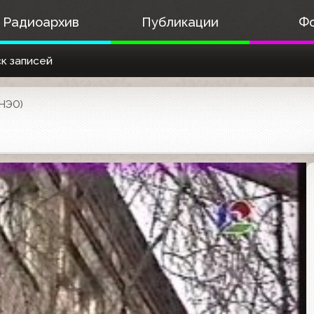
Радиоархив
Публикации
Ф
к записей
(НЭО)