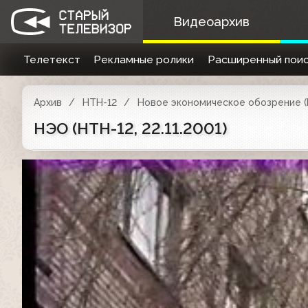
Видеоархив
Телетекст
Рекламные ролики
Расширенный поис
Архив
НТН-12
Новое экономическое обозрение 
НЭО (НТН-12, 22.11.2001)