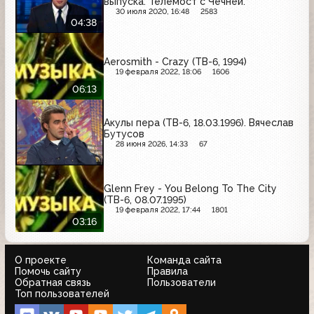
выпуска. Телемост с Чечнёй.
30 июля 2020, 16:48
2583
04:38
Aerosmith - Crazy (ТВ-6, 1994)
19 февраля 2022, 18:06
1606
06:13
Акулы пера (ТВ-6, 18.03.1996). Вячеслав
Бутусов
28 июня 2026, 14:33
67
Glenn Frey - You Belong To The City
(ТВ-6, 08.07.1995)
19 февраля 2022, 17:44
1801
03:16
О проекте
Команда сайта
Помочь сайту
Правила
Обратная связь
Пользователи
Топ пользователей