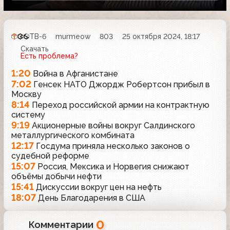
ТВ-6
murmeow
803
25 октября 2024, 18:17
Скачать
Есть проблема?
1:20
Война в Афганистане
7:02
Генсек НАТО Джордж Робертсон прибыл в
Москву
8:14
Переход российской армии на контрактную
систему
9:19
Акционерные войны вокруг Салдинского
металлургического комбината
12:17
Госдума приняла несколько законов о
судебной реформе
15:07
Россия, Мексика и Норвегия снижают
объёмы добычи нефти
15:41
Дискуссии вокруг цен на нефть
18:07
День Благодарения в США
0
Комментарии