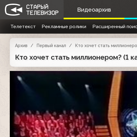
Видеоархив
Телетекст
Рекламные ролики
Расширенный поис
Архив
Первый канал
Кто хочет стать миллионер
Кто хочет стать миллионером? (1 ка