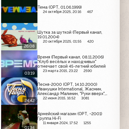
Тема (ОРТ, 01.06.1999)
24 октября 2025, 20:16
467
Шутка за шуткой (Первый канал,
19.01.2004)
20 октября 2025, 01:55
420
26:08
Время (Первый канал, 08.11.2006)
"Клуб весёлых и находчивых"
отмечает свой 45-летний юбилей
23 марта 2015, 23:22
2590
03:19
Песня-2000 (ОРТ, 14.10.2000)
Иванушки International, Жасмин,
Александр Малинин, "Руки вверх",
Татьяна Овсиенко, Валерий Меладзе
22 июня 2015, 16:52
3081
24:42
Армейский магазин (ОРТ, ~2001)
Группа Hi-Fi
11 января 2024, 17:52
1255
01:34