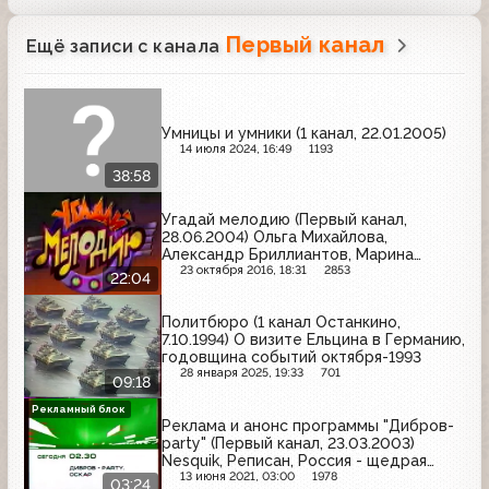
Первый канал
Ещё записи с канала
Умницы и умники (1 канал, 22.01.2005)
14 июля 2024, 16:49
1193
38:58
Угадай мелодию (Первый канал,
28.06.2004) Ольга Михайлова,
Александр Бриллиантов, Марина
Геворкян
23 октября 2016, 18:31
2853
22:04
Политбюро (1 канал Останкино,
7.10.1994) О визите Ельцина в Германию,
годовщина событий октября-1993
28 января 2025, 19:33
701
09:18
Рекламный блок
Реклама и анонс программы "Дибров-
party" (Первый канал, 23.03.2003)
Nesquik, Реписан, Россия - щедрая
душа, Gallina Blanca, Danone
13 июня 2021, 03:00
1978
03:24