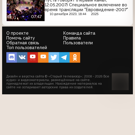
Пусть говорят (Первый канал,
12.05.2007) Специальное включение во
время трансляции "Евровидение-2007"
10 декабря 2023, 18:44
2025
07:47
О проекте
Команда сайта
Помочь сайту
Правила
Обратная связь
Пользователи
Топ пользователей
Дизайн и верстка сайта © «Старый телевизор»; 2008 - 2026 Все
аудио- и видеоматериалы, размещённые на сайте,
принадлежат их владельцам. Нахождение материалов на
сайте не оспаривает авторские права их создателей.