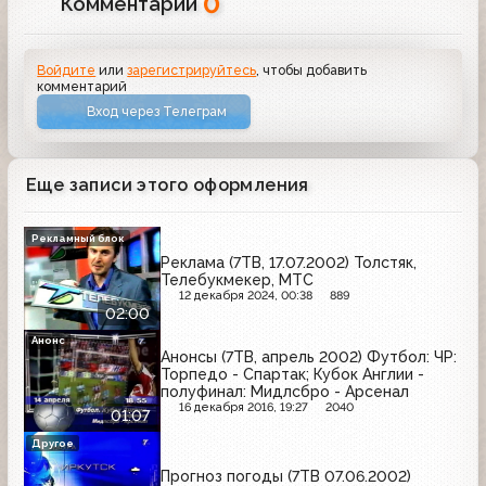
0
Комментарии
Войдите
или
зарегистрируйтесь
, чтобы добавить
комментарий
Вход через Телеграм
Еще записи этого оформления
Рекламный блок
Реклама (7ТВ, 17.07.2002) Толстяк,
Телебукмекер, МТС
12 декабря 2024, 00:38
889
02:00
Анонс
Анонсы (7ТВ, апрель 2002) Футбол: ЧР:
Торпедо - Спартак; Кубок Англии -
полуфинал: Мидлсбро - Арсенал
16 декабря 2016, 19:27
2040
01:07
Другое
Прогноз погоды (7ТВ 07.06.2002)