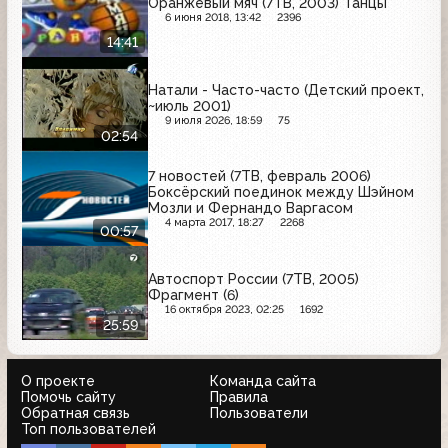
Оранжевый мяч (7ТВ, 2003) Танцы
6 июня 2018, 13:42
2396
14:41
Натали - Часто-часто (Детский проект,
~июль 2001)
9 июля 2026, 18:59
75
02:54
7 новостей (7ТВ, февраль 2006)
Боксёрский поединок между Шэйном
Мозли и Фернандо Варгасом
4 марта 2017, 18:27
2268
00:57
Автоспорт России (7ТВ, 2005)
Фрагмент (6)
16 октября 2023, 02:25
1692
25:59
О проекте
Команда сайта
Помочь сайту
Правила
Обратная связь
Пользователи
Топ пользователей