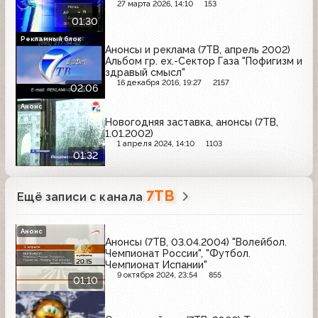
27 марта 2026, 14:10
153
01:30
Рекламный блок
Анонсы и реклама (7ТВ, апрель 2002)
Альбом гр. ex.-Сектор Газа "Пофигизм и
здравый смысл"
16 декабря 2016, 19:27
2157
02:06
Анонс
Новогодняя заставка, анонсы (7ТВ,
1.01.2002)
1 апреля 2024, 14:10
1103
01:32
7ТВ
Ещё записи с канала
Анонс
Анонсы (7ТВ, 03.04.2004) "Волейбол.
Чемпионат России", "Футбол.
Чемпионат Испании"
9 октября 2024, 23:54
855
01:10