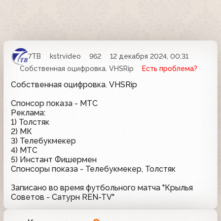
7ТВ
kstrvideo
962
12 декабря 2024, 00:31
Собственная оцифровка. VHSRip
Есть проблема?
Собственная оцифровка. VHSRip
Спонсор показа - МТС
Реклама:
1) Толстяк
2) МК
3) Телебукмекер
4) МТС
5) Инстант Фишермен
Спонсоры показа - Телебукмекер, Толстяк
Записано во время футбольного матча "Крылья
Советов - Сатурн REN-TV"