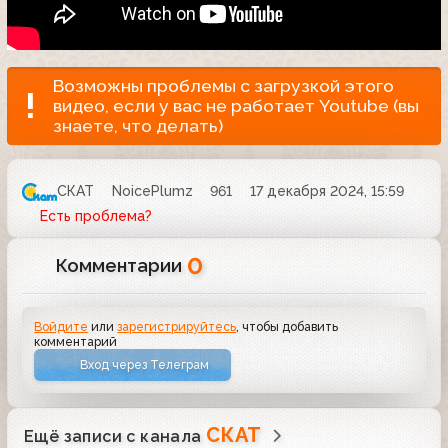
Возможны проблемы с загрузкой этого
видео, если у вас не работает Youtube (вы
знаете, что делать)
СКАТ
NoicePlumz
961
17 декабря 2024, 15:59
Есть проблема?
0
Комментарии
Войдите
или
зарегистрируйтесь
, чтобы добавить
комментарий
Вход через Телеграм
СКАТ
Ещё записи с канала