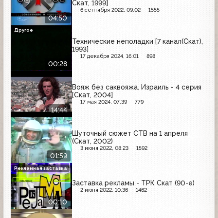
Скат, 1999]
6 сентября 2022, 09:02
1555
04:50
Другое
Технические неполадки [7 канал(Скат),
1993]
17 декабря 2024, 16:01
898
00:28
Вояж без саквояжа. Израиль - 4 серия
[Скат, 2004]
17 мая 2024, 07:39
779
14:44
Шуточный сюжет СТВ на 1 апреля
(Скат, 2002)
3 июня 2022, 08:23
1592
01:59
Рекламная заставка
Заставка рекламы - ТРК Скат (90-е)
2 июня 2022, 10:36
1462
00:10