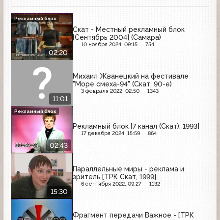
Рекламный блок
Скат - Местный рекламный блок
[Сентябрь 2004] (Самара)
10 ноября 2024, 09:15
754
02:20
Михаил Жванецкий на фестивале
"Море смеха-94" (Скат, 90-е)
3 февраля 2022, 02:50
1343
11:01
Рекламный блок
Рекламный блок [7 канал (Скат), 1993]
17 декабря 2024, 15:59
864
02:43
Параллельные миры - реклама и
зритель [ТРК Скат, 1999]
6 сентября 2022, 09:27
1132
15:30
Фрагмент передачи Важное - [ТРК