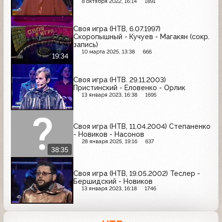
8 октября 2022, 16:14
1891
Своя игра (НТВ, 6.07.1997)
Скоропышный - Кучуев - Магакян (сокр.
запись)
10 марта 2025, 13:38
666
19:34
Своя игра (НТВ. 29.11.2003)
Пристинский - Еловенко - Орлик
13 января 2023, 16:38
1695
Своя игра (НТВ, 11.04.2004) Степаненко
- Новиков - Насонов
28 января 2025, 19:16
637
38:35
Своя игра (НТВ, 19.05.2002) Теслер -
Бершидский - Новиков
13 января 2023, 16:18
1746