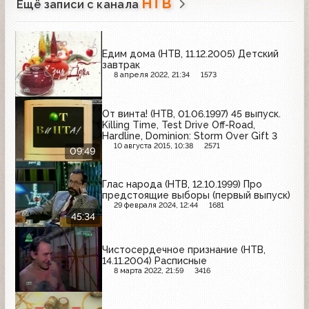
НТВ
Ещё записи с канала
Едим дома (НТВ, 11.12.2005) Детский
завтрак
8 апреля 2022, 21:34
1573
От винта! (НТВ, 01.06.1997) 45 выпуск.
Killing Time, Test Drive Off-Road,
Hardline, Dominion: Storm Over Gift 3
10 августа 2015, 10:38
2571
09:49
Глас народа (НТВ, 12.10.1999) Про
предстоящие выборы (первый выпуск)
29 февраля 2024, 12:44
1681
45:34
Чистосердечное признание (НТВ,
14.11.2004) Расписные
8 марта 2022, 21:59
3416