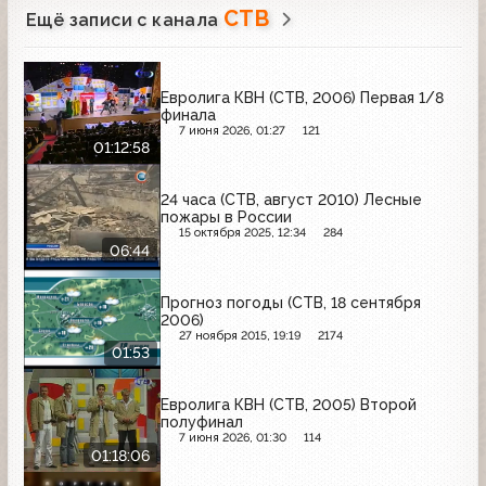
СТВ
Ещё записи с канала
Евролига КВН (СТВ, 2006) Первая 1/8
финала
7 июня 2026, 01:27
121
01:12:58
24 часа (СТВ, август 2010) Лесные
пожары в России
15 октября 2025, 12:34
284
06:44
Прогноз погоды (СТВ, 18 сентября
2006)
27 ноября 2015, 19:19
2174
01:53
Евролига КВН (СТВ, 2005) Второй
полуфинал
7 июня 2026, 01:30
114
01:18:06