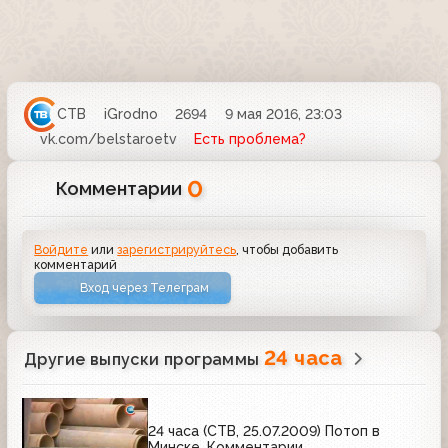
СТВ
iGrodno
2694
9 мая 2016, 23:03
vk.com/belstaroetv
Есть проблема?
0
Комментарии
Войдите
или
зарегистрируйтесь
, чтобы добавить
комментарий
Вход через Телеграм
24 часа
Другие выпуски программы
24 часа (СТВ, 25.07.2009) Потоп в
Минске. Комментарии