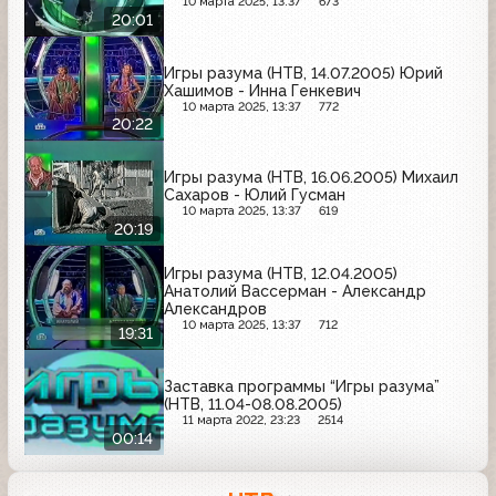
10 марта 2025, 13:37
673
20:01
Игры разума (НТВ, 14.07.2005) Юрий
Хашимов - Инна Генкевич
10 марта 2025, 13:37
772
20:22
Игры разума (НТВ, 16.06.2005) Михаил
Сахаров - Юлий Гусман
10 марта 2025, 13:37
619
20:19
Игры разума (НТВ, 12.04.2005)
Анатолий Вассерман - Александр
Александров
10 марта 2025, 13:37
712
19:31
Заставка программы “Игры разума”
(НТВ, 11.04-08.08.2005)
11 марта 2022, 23:23
2514
00:14