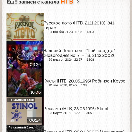
НТВ
Ещё записи с канала
Русское лото (НТВ, 21.11.2010), 841
тираж
24 ноября 2023, 11:05
1503
Валерий Леонтьев - “Пой, сердце”
(Новогодняя ночь, НТВ, 31.12.2002)
29 января 2024, 22:27
1308
03:26
Куклы (НТВ, 20.05.1995) Робинзон Крузо
12 мая 2026, 12:40
103
16:06
Рекламный блок
Реклама (НТВ, 28.03.1995) Stinol
23 марта 2015, 18:27
2305
00:24
Рекламный блок
Реклама (НТВ, 09.04.2000) Московский