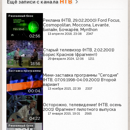
НТВ
Ещё записи с канала
Рекламный блок
Реклама (НТВ, 29.02.2000) Ford Focus,
Cosmopolitan, Moccona, Levante,
Билайн, Бочкарёв, Mynthon
13 апреля 2018, 23:08
2347
02:56
Старый телевизор (НТВ, 2.02.2001)
Борис Краснов (фрагмент)
29 февраля 2024, 12:06
1211
18:56
Заставка программы
Мини-заставка программы "Сегодня"
(НТВ, 07.09.1998-04.09.2001) Второй
вариант
13 ноября 2021, 22:39
2337
00:04
Осторожно, телевидение! (НТВ, осень
2001) Фрагмент пилотного выпуска
17 января 2015, 19:01
2565
04:22
Рекламный блок