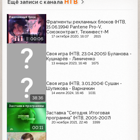
НТВ
Ещё записи с канала
Рекламный блок
Фрагменты рекламных блоков (НТВ,
15.06.1994) Pantene Pro-V,
Союзконтракт, Техинвест-М
17 октября 2020, 16:07
2615
00:06
Своя игра (НТВ, 23.04.2005) Буланова -
Кушнарёв - Линиченко
13 января 2023, 16:48
1675
Своя игра (НТВ, 3.01.2004) Сушан -
Шупикова - Варначкин
14 июля 2024, 16:46
1031
38:36
Заставка программы
Заставка "Сегодня. Итоговая
программа" (НТВ, 2005-2007)
20 ноября 2021, 22:46
3399
00:11