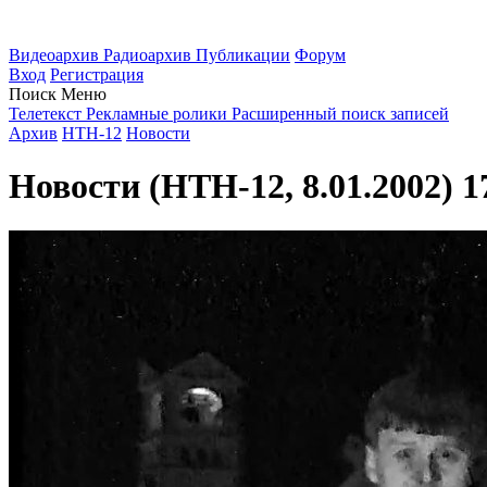
Видеоархив
Радиоархив
Публикации
Форум
Вход
Регистрация
Поиск
Меню
Телетекст
Рекламные ролики
Расширенный поиск записей
Архив
НТН-12
Новости
Новости (НТН-12, 8.01.2002) 1