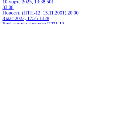
10 марта 2025, 13:38
501
33:08
Новости (НТН-12, 15.11.2001) 20.00
8 мая 2023, 17:25
1328
Ещё записи с канала
НТН-12
03:11
Погода, реклама, анонсы (НТН-12, 31.10.2001)
28 октября 2021, 02:11
1851
Другое
Позиция (НТН-12, 10.01.2002)
25 октября 2024, 18:17
624
09:59
Новости (НТН-12, 11.01.2002) 17:00
2 июня 2024, 16:00
790
02:41
Диктор (НТН-12 (г.Новосибирск), 12.01.2002) 18:00
18 июля 2021, 12:28
1838
Другое
30:40
Новости (НТН-12, 1.11.2001) 20:00
1 декабря 2021, 04:41
1440
О проекте
Команда сайта
Помочь сайту
Правила
Обратная связ