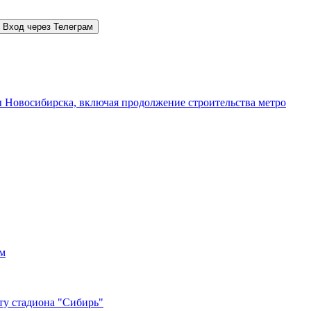
Вход через Телеграм
 Новосибирска, включая продолжение строительства метро
ам
чту стадиона "Сибирь"