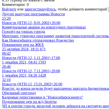
8:33
Турнир по хоккею с мячом
Комментарии
0
Войдите
или
зарегистрируйтесь
, чтобы добавить комментарий
Другие выпуски программы
Новости
25:20
Новости (НТН-12, 8.01.2002) 20.00
Коммунальные аварии на новогодних праздниках
Гололёд на улицах города
Минтранс утвердил программу развития транспортной системы
Как Новосибирск отпраздновал Рождество
Повышение цен на ЖКХ
25 октября 2024, 18:11
671
08:42
Новости (НТН-12, 1.11.2001) 17:00
1 декабря 2021, 04:41
1593
28:46
Новости (НТН-12, 7.11.2001) 20:00
1 декабря 2021, 04:26
1428
32:16
Новости (НТН-12, 15.01.2002) 20.00
Власти: до конца недели будет выплачена зарплата бюджетник
Обильный снегопад
Кадровые перестановки в "Новосибирскэнерго"
Подорожание цен на ж/д билеты
ЧП в центре города: молодой человек забрался на световую ма