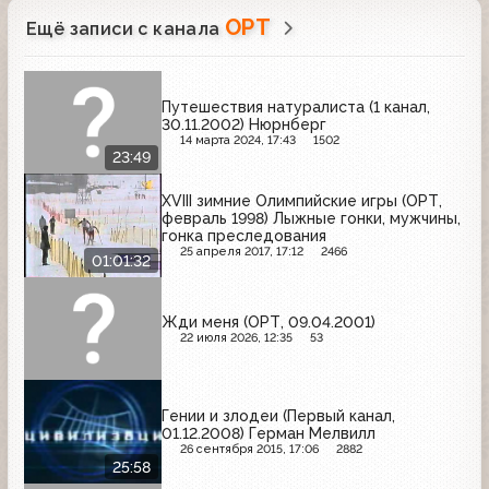
ОРТ
Ещё записи с канала
Путешествия натуралиста (1 канал,
30.11.2002) Нюрнберг
14 марта 2024, 17:43
1502
23:49
XVIII зимние Олимпийские игры (ОРТ,
февраль 1998) Лыжные гонки, мужчины,
гонка преследования
25 апреля 2017, 17:12
2466
01:01:32
Жди меня (ОРТ, 09.04.2001)
22 июля 2026, 12:35
53
Гении и злодеи (Первый канал,
01.12.2008) Герман Мелвилл
26 сентября 2015, 17:06
2882
25:58