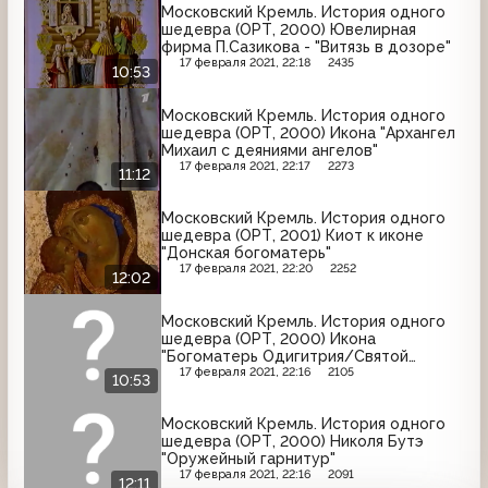
Московский Кремль. История одного
шедевра (ОРТ, 2000) Ювелирная
фирма П.Сазикова - "Витязь в дозоре"
17 февраля 2021, 22:18
2435
10:53
Московский Кремль. История одного
шедевра (ОРТ, 2000) Икона "Архангел
Михаил с деяниями ангелов"
17 февраля 2021, 22:17
2273
11:12
Московский Кремль. История одного
шедевра (ОРТ, 2001) Киот к иконе
"Донская богоматерь"
17 февраля 2021, 22:20
2252
12:02
Московский Кремль. История одного
шедевра (ОРТ, 2000) Икона
"Богоматерь Одигитрия/Святой
Георгий"
17 февраля 2021, 22:16
2105
10:53
Московский Кремль. История одного
шедевра (ОРТ, 2000) Николя Бутэ
"Оружейный гарнитур"
17 февраля 2021, 22:16
2091
12:11