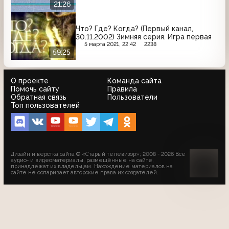
21:26
Что? Где? Когда? (Первый канал,
30.11.2002) Зимняя серия. Игра первая
5 марта 2021, 22:42
2238
59:25
О проекте
Команда сайта
Помочь сайту
Правила
Обратная связь
Пользователи
Топ пользователей
Дизайн и верстка сайта © «Старый телевизор»; 2008 - 2026 Все
аудио- и видеоматериалы, размещённые на сайте,
принадлежат их владельцам. Нахождение материалов на
сайте не оспаривает авторские права их создателей.