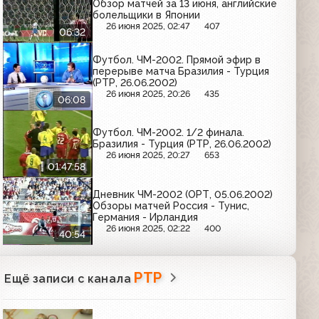
Обзор матчей за 13 июня, английские
болельщики в Японии
26 июня 2025, 02:47
407
06:32
Футбол. ЧМ-2002. Прямой эфир в
перерыве матча Бразилия - Турция
(РТР, 26.06.2002)
26 июня 2025, 20:26
435
06:08
Футбол. ЧМ-2002. 1/2 финала.
Бразилия - Турция (РТР, 26.06.2002)
26 июня 2025, 20:27
653
01:47:58
Дневник ЧМ-2002 (ОРТ, 05.06.2002)
Обзоры матчей Россия - Тунис,
Германия - Ирландия
26 июня 2025, 02:22
400
40:54
РТР
Ещё записи с канала