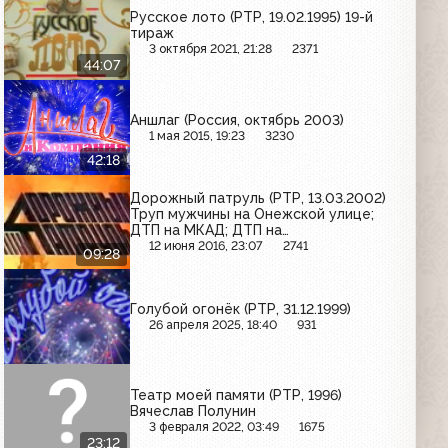
Русское лото (РТР, 19.02.1995) 19-й
тираж
3 октября 2021, 21:28
2371
44:07
Аншлаг (Россия, октябрь 2003)
1 мая 2015, 19:23
3230
42:18
Дорожный патруль (РТР, 13.03.2002)
Труп мужчины на Онежской улице;
ДТП на МКАД; ДТП на
Маломосковской улице
12 июня 2016, 23:07
2741
09:28
Голубой огонёк (РТР, 31.12.1999)
26 апреля 2025, 18:40
931
Театр моей памяти (РТР, 1996)
Вячеслав Полунин
3 февраля 2022, 03:49
1675
23:12