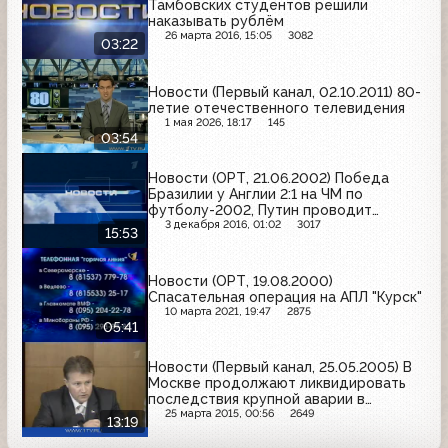
Тамбовских студентов решили
наказывать рублём
26 марта 2016, 15:05
3082
03:22
Новости (Первый канал, 02.10.2011) 80-
летие отечественного телевидения
1 мая 2026, 18:17
145
03:54
Новости (ОРТ, 21.06.2002) Победа
Бразилии у Англии 2:1 на ЧМ по
футболу-2002, Путин проводит
совещание ветеранского актива,
3 декабря 2016, 01:02
3017
15:53
митинг КПРФ против земельных
реформ
Новости (ОРТ, 19.08.2000)
Спасательная операция на АПЛ "Курск"
10 марта 2021, 19:47
2875
05:41
Новости (Первый канал, 25.05.2005) В
Москве продолжают ликвидировать
последствия крупной аварии в
энергосистеме
25 марта 2015, 00:56
2649
13:19