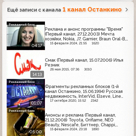
1 канал Останкино
Ещё записи с канала
Рекламный блок
Реклама и анонс программы "Время"
(Первый канал, 27.12.2003) Мечта
хозяйки, Nokia, J7, Garnier, Braun Oral-B,
Финансовый контроль, Motorola, Blend-
15 февраля 2024, 21:55
1620
04:17
a-med, Nivea, Добрый, Samsung
Смак (Первый канал, 15.07.2006) Илья
Резник
26 мая 2015, 07:36
3010
14:13
Рекламный блок
Фрагменты рекламных блоков (1-й
канал Останкино, 15.06.1994) Русская
недвижимость, InterVid, Elseve, Line
Studio, МММ
17 октября 2020, 15:52
2342
01:07
Рекламный блок
Анонсы и реклама (Первый канал,
21.12.2008) Toyota, Oriflame, NEO
Beauty, Nescafe, Биттнер, Chappi,
Л'Этуаль, Арбидол, Имунеле, Clearasil,
15 февраля 2024, 23:18
1890
05:00
Комильфо, М.Видео