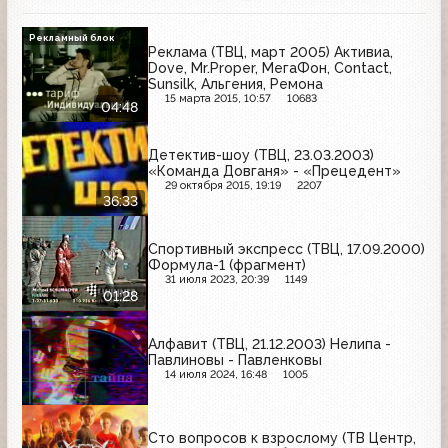
Рекламный блок
Реклама (ТВЦ, март 2005) Активиа,
Dove, Mr.Proper, МегаФон, Contact,
Sunsilk, Альгения, Ремона
15 марта 2015, 10:57
10683
04:48
Детектив-шоу (ТВЦ, 23.03.2003)
«Команда Довганя» - «Прецедент»
29 октября 2015, 19:19
2207
36:33
Спортивный экспресс (ТВЦ, 17.09.2000)
Формула-1 (фрагмент)
31 июля 2023, 20:39
1149
01:28
Алфавит (ТВЦ, 21.12.2003) Нелипа -
Павлиновы - Павленковы
14 июля 2024, 16:48
1005
Сто вопросов к взрослому (ТВ Центр,