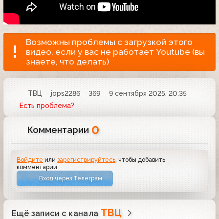
Возможны проблемы с загрузкой этого
видео, если у вас не работает Youtube (вы
знаете, что делать)
ТВЦ
jops2286
369
9 сентября 2025, 20:35
Есть проблема?
0
Комментарии
Войдите
или
зарегистрируйтесь
, чтобы добавить
комментарий
Вход через Телеграм
ТВЦ
Ещё записи с канала