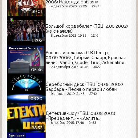
2006) Надежда Бабкина
4 декабря 2020, 22:25
2437
39:01
Большой кордебалет (ТВЦ, 2.05.2002)
(не с начала)
8 декабря 2023, 19:38
1246
14:03
Рекламный блок
Анонсы и реклама (ТВ Центр,
09.09.2006) Добрый, Chappi, Красная
линия, Vanish, Glade, Tiret, Adrenaline
Rush, Миф
20 декабря 2017, 01:46
3027
05:46
Серебряный диск (ТВЦ, 04.05.2003)
Барбара - Песня о первой любви
9 апреля 2019, 21:45
2742
03:30
Детектив-шоу (ТВЦ, 03.08.2001)
«Прецедент» - «Аэлита»
6 ноября 2015, 17:46
2453
38:53
Заставка