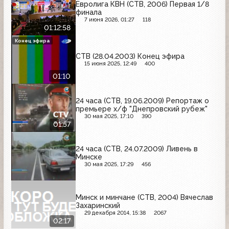
Евролига КВН (СТВ, 2006) Первая 1/8
финала
7 июня 2026, 01:27
118
01:12:58
Конец эфира
СТВ (28.04.2003) Конец эфира
15 июня 2025, 12:49
400
01:10
24 часа (СТВ, 19.06.2009) Репортаж о
премьере х/ф "Днепровский рубеж"
30 мая 2025, 17:10
390
01:57
24 часа (СТВ, 24.07.2009) Ливень в
Минске
30 мая 2025, 17:29
456
Минск и минчане (СТВ, 2004) Вячеслав
Захаринский
29 декабря 2014, 15:38
2067
02:17