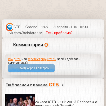
СТВ
iGrodno
1827
21 апреля 2016, 00:39
vk.com/belstaroetv
Есть проблема?
0
Комментарии
Войдите
или
зарегистрируйтесь
, чтобы добавить
комментарий
Вход через Телеграм
СТВ
Ещё записи с канала
24 часа (СТВ, 25.06.2009) Репортаж о
премьере х/ф "Инсайт"