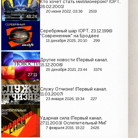
Кто хочет стать миллионером? (ОРТ,
26.02.2001)
20 июня 2022, 03:36
2519
48:24
Серебряный шар (ОРТ, 23.12.1996)
"Современник" на Бродвее
13 декабря 2025, 20:10
299
Другие новости (Первый канал,
15.12.2008)
25 декабря 2021, 23:44
3376
27:11
Служу Отчизне! (Первый канал,
11.03.2007)
23 января 2026, 19:34
227
Ударная сила (Первый канал,
27.11.2003) Ослепительный МиГ
7 февраля 2015, 19:22
2426