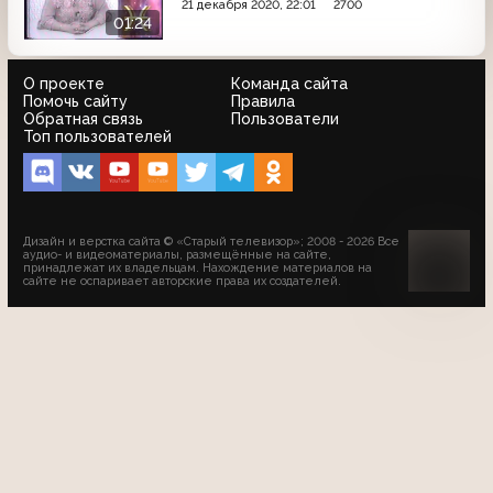
21 декабря 2020, 22:01
2700
01:24
О проекте
Команда сайта
Помочь сайту
Правила
Обратная связь
Пользователи
Топ пользователей
Дизайн и верстка сайта © «Старый телевизор»; 2008 - 2026 Все
аудио- и видеоматериалы, размещённые на сайте,
принадлежат их владельцам. Нахождение материалов на
сайте не оспаривает авторские права их создателей.