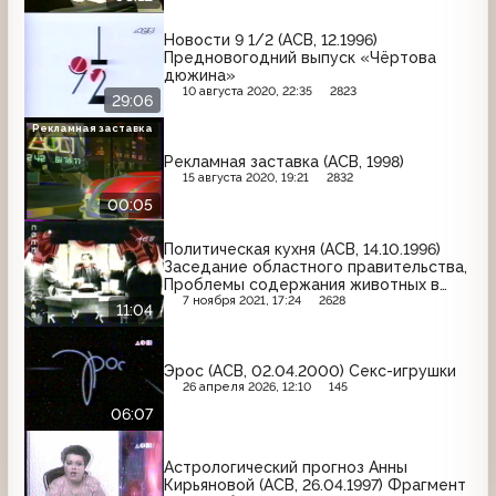
Новости 9 1/2 (АСВ, 12.1996)
Предновогодний выпуск «Чёртова
дюжина»
10 августа 2020, 22:35
2823
29:06
Рекламная заставка
Рекламная заставка (АСВ, 1998)
15 августа 2020, 19:21
2832
00:05
Политическая кухня (АСВ, 14.10.1996)
Заседание областного правительства,
Проблемы содержания животных в
области, Пресс-конференция мэра
7 ноября 2021, 17:24
2628
11:04
Чернецкого, Визит вдовы племянника
Николая II
Эрос (АСВ, 02.04.2000) Секс-игрушки
26 апреля 2026, 12:10
145
06:07
Астрологический прогноз Анны
Кирьяновой (АСВ, 26.04.1997) Фрагмент