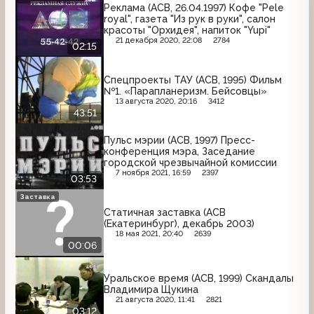
Реклама (АСВ, 26.04.1997) Кофе "Pele
royal", газета "Из рук в руки", салон
красоты "Орхидея", напиток "Yupi"
21 декабря 2020, 22:08
2784
02:15
Спецпроекты ТАУ (АСВ, 1995) Фильм
№1. «Парапланеризм. Бейсовцы»
13 августа 2020, 20:16
3412
43:51
Пульс мэрии (АСВ, 1997) Пресс-
конференция мэра, Заседание
городской чрезвычайной комиссии
7 ноября 2021, 16:59
2397
03:53
Заставка
Статичная заставка (АСВ
(Екатеринбург), декабрь 2003)
18 мая 2021, 20:40
2639
00:06
Уральское время (АСВ, 1999) Скандалы
Владимира Щукина
21 августа 2020, 11:41
2821
03:12