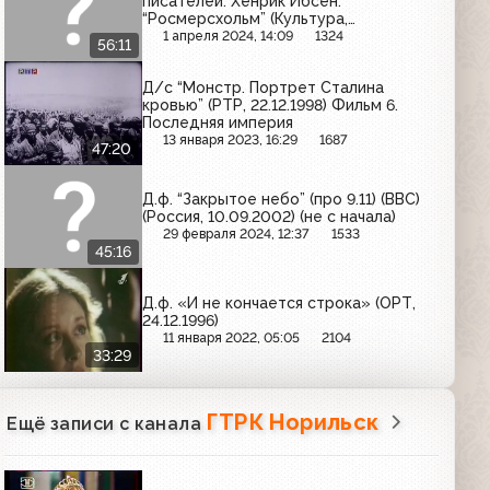
писателей. Хенрик Ибсен.
“Росмерсхольм” (Культура,
25.03.2004)
1 апреля 2024, 14:09
1324
56:11
Д/с “Монстр. Портрет Сталина
кровью” (РТР, 22.12.1998) Фильм 6.
Последняя империя
13 января 2023, 16:29
1687
47:20
Д.ф. “Закрытое небо” (про 9.11) (BBC)
(Россия, 10.09.2002) (не с начала)
29 февраля 2024, 12:37
1533
45:16
Д.ф. «И не кончается строка» (ОРТ,
24.12.1996)
11 января 2022, 05:05
2104
33:29
ГТРК Норильск
Ещё записи с канала