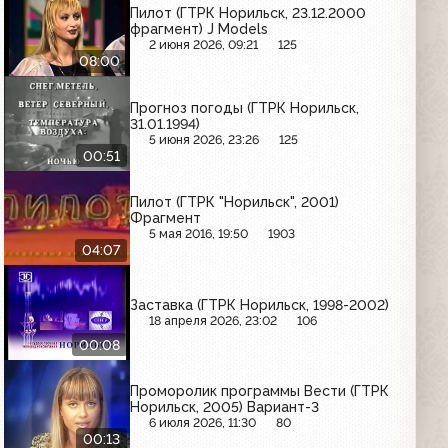
Пилот (ГТРК Норильск, 23.12.2000
фрагмент) J Models
2 июня 2026, 09:21
125
08:00
Прогноз погоды (ГТРК Норильск,
31.01.1994)
5 июня 2026, 23:26
125
00:51
Пилот (ГТРК "Норильск", 2001)
Фрагмент
5 мая 2016, 19:50
1903
04:07
Заставка (ГТРК Норильск, 1998-2002)
18 апреля 2026, 23:02
106
00:08
Проморолик программы Вести (ГТРК
Норильск, 2005) Вариант-3
6 июля 2026, 11:30
80
00:13