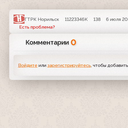
ГТРК Норильск
11223346K
138
6 июля 202
Есть проблема?
0
Комментарии
Войдите
или
зарегистрируйтесь
, чтобы добавит