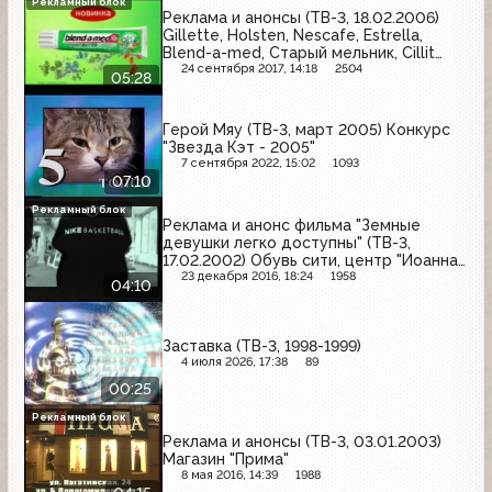
Рекламный блок
Реклама и анонсы (ТВ-3, 18.02.2006)
Gillette, Holsten, Nescafe, Estrella,
Blend-a-med, Старый мельник, Cillit
Bang, Tix
24 сентября 2017, 14:18
2504
05:28
Герой Мяу (ТВ-3, март 2005) Конкурс
"Звезда Кэт - 2005"
7 сентября 2022, 15:02
1093
07:10
Рекламный блок
Реклама и анонс фильма "Земные
девушки легко доступны" (ТВ-3,
17.02.2002) Обувь сити, центр "Иоанна",
клиника доктора Бобыря, Gold's Gym,
23 декабря 2016, 18:24
1958
04:10
On clinic, Универ-сити
Заставка (ТВ-3, 1998-1999)
4 июля 2026, 17:38
89
00:25
Рекламный блок
Реклама и анонсы (ТВ-3, 03.01.2003)
Магазин "Прима"
8 мая 2016, 14:39
1988