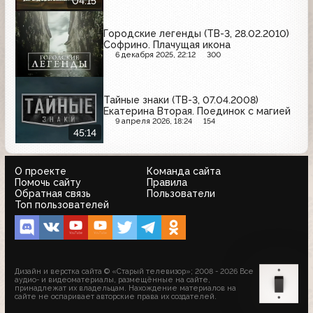
04:15
Городские легенды (ТВ-3, 28.02.2010)
Софрино. Плачущая икона
6 декабря 2025, 22:12
300
Тайные знаки (ТВ-3, 07.04.2008)
Екатерина Вторая. Поединок с магией
9 апреля 2026, 18:24
154
45:14
О проекте
Команда сайта
Помочь сайту
Правила
Обратная связь
Пользователи
Топ пользователей
Дизайн и верстка сайта © «Старый телевизор»; 2008 - 2026 Все
аудио- и видеоматериалы, размещённые на сайте,
принадлежат их владельцам. Нахождение материалов на
сайте не оспаривает авторские права их создателей.