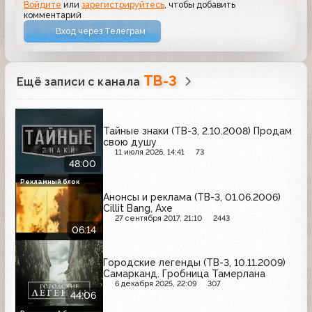
Войдите
или
зарегистрируйтесь
, чтобы добавить
комментарий
Вход через Телеграм
ТВ-3
Ещё записи с канала
Тайные знаки (ТВ-3, 2.10.2008) Продам
свою душу
11 июля 2026, 14:41
73
48:00
Рекламный блок
Анонсы и реклама (ТВ-3, 01.06.2006)
Cillit Bang, Axe
27 сентября 2017, 21:10
2443
06:14
Городские легенды (ТВ-3, 10.11.2009)
Самарканд. Гробница Тамерлана
6 декабря 2025, 22:09
307
44:06