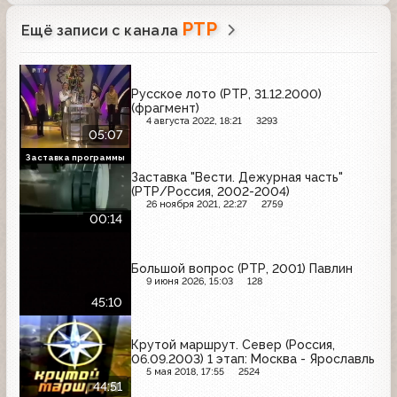
РТР
Ещё записи с канала
Русское лото (РТР, 31.12.2000)
(фрагмент)
4 августа 2022, 18:21
3293
05:07
Заставка программы
Заставка "Вести. Дежурная часть"
(РТР/Россия, 2002-2004)
26 ноября 2021, 22:27
2759
00:14
Большой вопрос (РТР, 2001) Павлин
9 июня 2026, 15:03
128
45:10
Крутой маршрут. Север (Россия,
06.09.2003) 1 этап: Москва - Ярославль
5 мая 2018, 17:55
2524
44:51