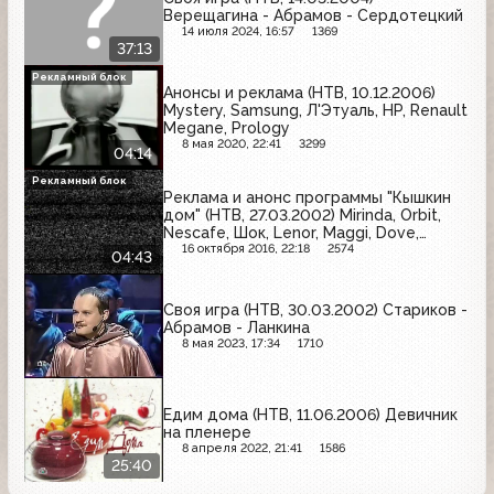
Верещагина - Абрамов - Сердотецкий
14 июля 2024, 16:57
1369
37:13
Рекламный блок
Анонсы и реклама (НТВ, 10.12.2006)
Mystery, Samsung, Л'Этуаль, HP, Renault
Megane, Prology
8 мая 2020, 22:41
3299
04:14
Рекламный блок
Реклама и анонс программы "Кышкин
дом" (НТВ, 27.03.2002) Mirinda, Orbit,
Nescafe, Шок, Lenor, Maggi, Dove,
Олейна, Shamtu, Nestle
16 октября 2016, 22:18
2574
04:43
Своя игра (НТВ, 30.03.2002) Стариков -
Абрамов - Ланкина
8 мая 2023, 17:34
1710
Едим дома (НТВ, 11.06.2006) Девичник
на пленере
8 апреля 2022, 21:41
1586
25:40