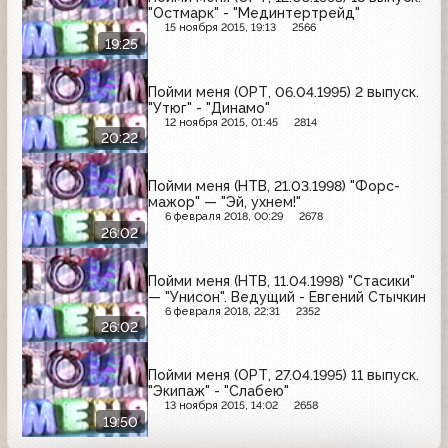
"Остмарк" - "Мединтертрейд"
15 ноября 2015, 19:13
2566
19:25
Пойми меня (ОРТ, 06.04.1995) 2 выпуск.
"Утюг" - "Динамо"
12 ноября 2015, 01:45
2814
20:22
Пойми меня (НТВ, 21.03.1998) "Форс-
мажор" — "Эй, ухнем!"
6 февраля 2018, 00:29
2678
26:02
Пойми меня (НТВ, 11.04.1998) "Стасики"
— "Унисон". Ведущий - Евгений Стычкин
6 февраля 2018, 22:31
2352
26:02
Пойми меня (ОРТ, 27.04.1995) 11 выпуск.
"Экипаж" - "Слабею"
13 ноября 2015, 14:02
2658
19:50