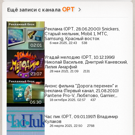
ОРТ
Ещё записи с канала
Рекламный блок
Реклама (ОРТ, 28.06.2000) Snickers,
Старый мельник, Mobil 1, МТС,
Samsung, Красный восток
6 мая 2025, 22:43
538
02:01
Угадай мелодию (ОРТ, 10.12.1996)
Николай Васильев, Дмитрий Каневский,
Лилия Амарфий
28 мая 2021, 21:09
2131
23:07
Рекламный блок
Анонс фильма "Дорога перемен" и
реклама (Первый канал, 21.08.2010)
Pantene Pro-V, Любятово, Garnier,
Pampers, Maybelline, Nivea, Техносила,
18 октября 2025, 02:57
437
05:30
Wella, Евросеть, Head&Shoulders
Час пик (ОРТ, 09.01.1997) Владимир
Кулаков
26 марта 2021, 22:50
2768