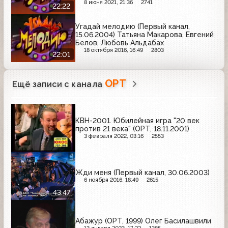
8 июня 2021, 21:36
2741
22:22
Угадай мелодию (Первый канал,
15.06.2004) Татьяна Макарова, Евгений
Белов, Любовь Альдабах
18 октября 2016, 16:49
2803
22:01
ОРТ
Ещё записи с канала
КВН-2001. Юбилейная игра "20 век
против 21 века" (ОРТ, 18.11.2001)
3 февраля 2022, 03:16
2553
Жди меня (Первый канал, 30.06.2003)
6 ноября 2016, 18:49
2615
43:47
Абажур (ОРТ, 1999) Олег Басилашвили