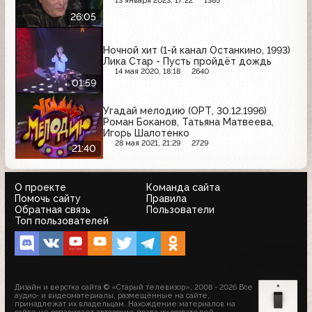
13 января 2023, 17:22
1385
26:05
Ночной хит (1-й канал Останкино, 1993)
Лика Стар - Пусть пройдёт дождь
14 мая 2020, 18:18
2640
01:59
Угадай мелодию (ОРТ, 30.12.1996)
Роман Боканов, Татьяна Матвеева,
Игорь Шалотенко
28 мая 2021, 21:29
2729
21:40
О проекте
Команда сайта
Помочь сайту
Правила
Обратная связь
Пользователи
Топ пользователей
Дизайн и верстка сайта © «Старый телевизор»; 2008 - 2026 Все
аудио- и видеоматериалы, размещённые на сайте,
принадлежат их владельцам. Нахождение материалов на
сайте не оспаривает авторские права их создателей.