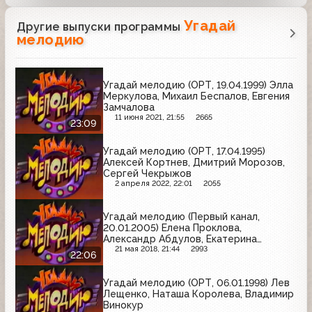
Угадай
Другие выпуски программы
мелодию
Угадай мелодию (ОРТ, 19.04.1999) Элла
Меркулова, Михаил Беспалов, Евгения
Замчалова
11 июня 2021, 21:55
2665
23:09
Угадай мелодию (ОРТ, 17.04.1995)
Алексей Кортнев, Дмитрий Морозов,
Сергей Чекрыжов
2 апреля 2022, 22:01
2055
Угадай мелодию (Первый канал,
20.01.2005) Елена Проклова,
Александр Абдулов, Екатерина
Редникова
21 мая 2018, 21:44
2993
22:06
Угадай мелодию (ОРТ, 06.01.1998) Лев
Лещенко, Наташа Королева, Владимир
Винокур