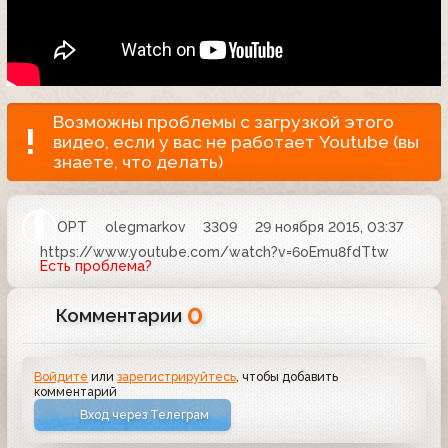
Возможны проблемы с загрузкой этого
видео, если у вас не работает Youtube (вы
знаете, что делать)
ОРТ
olegmarkov
3309
29 ноября 2015, 03:37
https://www.youtube.com/watch?v=6oEmu8fdTtw
Есть проблема?
0
Комментарии
Войдите
или
зарегистрируйтесь
, чтобы добавить
комментарий
Вход через Телеграм